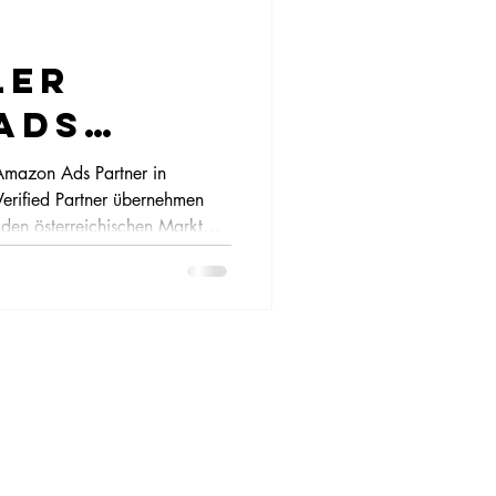
ler
Ads
 Amazon Ads Partner in
erified Partner übernehmen
den österreichischen Markt
r Schweiz. Unsere Kunden
ugang zu Amazon Ads, Fire TV,
Video Werbung – für
arke Kampagnen aus einer