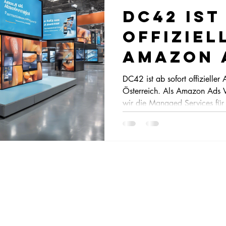
DC42 ist
offiziel
Amazon 
PartneR
DC42 ist ab sofort offizieller
Österreich. Als Amazon Ads V
wir die Managed Services für 
und unterstützen zudem in de
profitieren von exklusivem Z
Twitch Video Ads und Prime 
datenbasierte, reichweitenst
Hand.