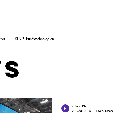
Home
Events
News | Blog
Kontakt
ität
KI & Zukunftstechnologien
ws
Roland Divos
20. Mai 2025
1 Min. Leseze