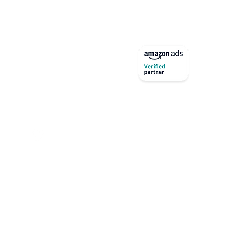
office@dc42.at
+43 664 200 29 48
DC42 GmbH
Pressgasse 14-16 Top 4,
1040 Wien, Österreich
ATU81872528
FN 649525i