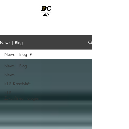
welcome
News | Blog
News | Blog
News | Blog
News
KI & Kreativität
KI &
Zukunftstechnologien