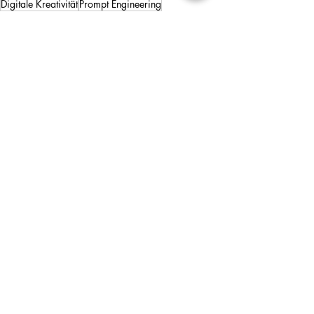
Digitale Kreativität
Prompt Engineering
KI Bildgenerierung
Bildbearbeitung mit KI
KI-Bildprompt
KI & Kreativität
Aktuelle Beiträge
Alle ansehen