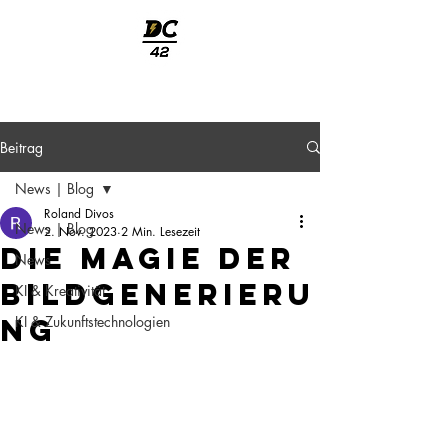
welcome
Beitrag
News | Blog
Roland Divos
News | Blog
2. Nov. 2023
2 Min. Lesezeit
Die Magie der
News
Bildgenerieru
KI & Kreativität
ng
KI & Zukunftstechnologien