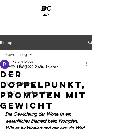
welcome
Beitrag
News | Blog
Roland Divos
News | Blog
9. Nov. 2023
2 Min. Lesezeit
Der
News
Doppelpunkt,
KI & Kreativität
prompten mit
KI & Zukunftstechnologien
Gewicht
Die Gewichtung der Worte ist ein 
wesentliches Element beim Prompten. 
Wie es funktioniert und auf was du Wert 